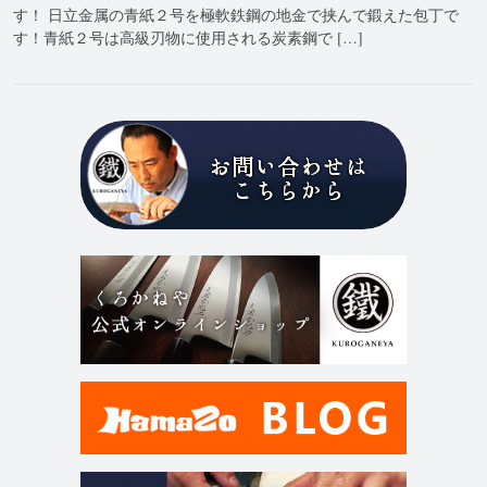
す！ 日立金属の青紙２号を極軟鉄鋼の地金で挟んで鍛えた包丁で
す！青紙２号は高級刃物に使用される炭素鋼で […]