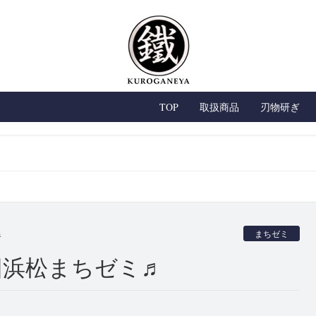
TOP
取扱商品
刃物研ぎ
♬
a
まちゼミ
回浜松まちゼミ♬